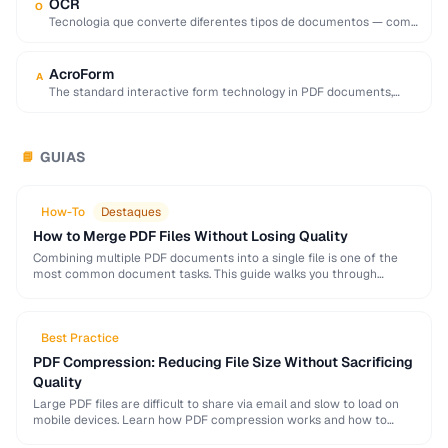
OCR
O
Tecnologia que converte diferentes tipos de documentos — como
documentos digitalizados, imagens de camera ou …
AcroForm
A
The standard interactive form technology in PDF documents,
supporting text fields, checkboxes, radio buttons, and …
GUIAS
📘
How-To
Destaques
How to Merge PDF Files Without Losing Quality
Combining multiple PDF documents into a single file is one of the
most common document tasks. This guide walks you through
merging PDFs while preserving …
Best Practice
PDF Compression: Reducing File Size Without Sacrificing
Quality
Large PDF files are difficult to share via email and slow to load on
mobile devices. Learn how PDF compression works and how to
strike …