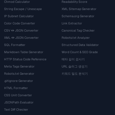
Chmod Calculator
Readability Score
String Escape / Unescape
XML Sitemap Generator
IP Subnet Calculator
Schema.org Generator
Color Code Converter
Link Extractor
CSV ↔ JSON Converter
Canonical Tag Checker
XML ↔ JSON Converter
Robots.txt Analyzer
SQL Formatter
Structured Data Validator
Markdown Table Generator
Word Count & SEO Grade
HTTP Status Code Reference
메타 길이 검사기
Meta Tags Generator
URL 슬러그 생성기
Robots.txt Generator
키워드 밀도 분석기
.gitignore Generator
HTML Formatter
CSS Unit Converter
JSONPath Evaluator
Text Diff Checker