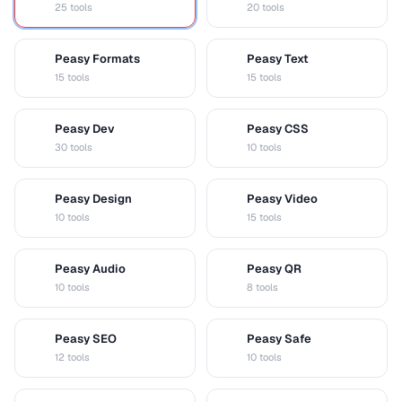
25 tools
20 tools
Peasy Formats
Peasy Text
D
T
15 tools
15 tools
Peasy Dev
Peasy CSS
D
C
30 tools
10 tools
Peasy Design
Peasy Video
D
V
10 tools
15 tools
Peasy Audio
Peasy QR
A
Q
10 tools
8 tools
Peasy SEO
Peasy Safe
S
S
12 tools
10 tools