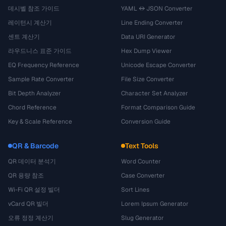
데시벨 참조 가이드
YAML ↔ JSON Converter
레이턴시 계산기
Line Ending Converter
센트 계산기
Data URI Generator
라우드니스 표준 가이드
Hex Dump Viewer
EQ Frequency Reference
Unicode Escape Converter
Sample Rate Converter
File Size Converter
Bit Depth Analyzer
Character Set Analyzer
Chord Reference
Format Comparison Guide
Key & Scale Reference
Conversion Guide
QR & Barcode
Text Tools
QR 데이터 분석기
Word Counter
QR 용량 참조
Case Converter
Wi-Fi QR 설정 빌더
Sort Lines
vCard QR 빌더
Lorem Ipsum Generator
오류 정정 계산기
Slug Generator