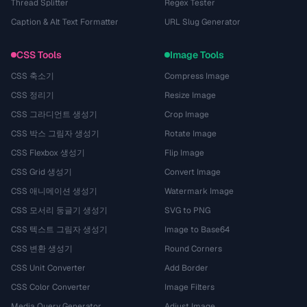
Thread Splitter
Regex Tester
Caption & Alt Text Formatter
URL Slug Generator
CSS Tools
Image Tools
CSS 축소기
Compress Image
CSS 정리기
Resize Image
CSS 그라디언트 생성기
Crop Image
CSS 박스 그림자 생성기
Rotate Image
CSS Flexbox 생성기
Flip Image
CSS Grid 생성기
Convert Image
CSS 애니메이션 생성기
Watermark Image
CSS 모서리 둥글기 생성기
SVG to PNG
CSS 텍스트 그림자 생성기
Image to Base64
CSS 변환 생성기
Round Corners
CSS Unit Converter
Add Border
CSS Color Converter
Image Filters
Media Query Generator
Adjust Image