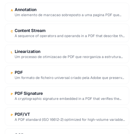
Annotation
A
Um elemento de marcacao sobreposto a uma pagina PDF que
fornece informacao adicional, comentarios ou …
Content Stream
C
A sequence of operators and operands in a PDF that describe the
appearance of text, …
Linearization
L
Um processo de otimizacao de PDF que reorganiza a estrutura
do ficheiro para que a …
PDF
P
Um formato de ficheiro universal criado pela Adobe que preserva
o layout exato, fontes e …
PDF Signature
P
A cryptographic signature embedded in a PDF that verifies the
signer's identity and ensures the …
PDF/VT
P
A PDF standard (ISO 16612-2) optimized for high-volume variable-
data printing like personalized marketing and invoices.