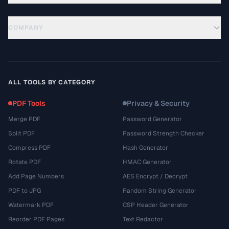
COMPANY
ALL TOOLS BY CATEGORY
PDF Tools
Privacy & Security
Merge PDF
Password Generator
Split PDF
Password Strength Checker
Compress PDF
Hash Generator
Rotate PDF
HMAC Generator
Add Page Numbers
AES Encrypt / Decrypt
PDF to JPG
Random String Generator
Watermark PDF
CSP Header Generator
Reorder PDF Pages
Text Redactor