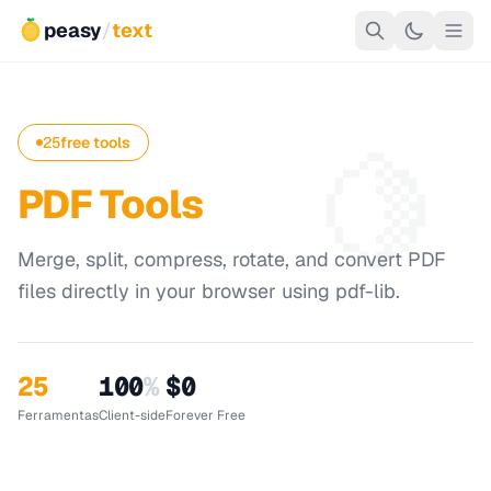
peasy
/
text
🍋
25
free tools
PDF Tools
Merge, split, compress, rotate, and convert PDF
files directly in your browser using pdf-lib.
25
100
%
$0
Ferramentas
Client-side
Forever Free