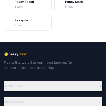
Peasy Social
Peasy Math
S
M
8 tools
6 tools
Peasy Gen
G
6 tools
/
peasy
text
Free online tools that run in your browser. No
uploads, no sign-ups, no tracking.
RESOURCES
DEVELOPERS