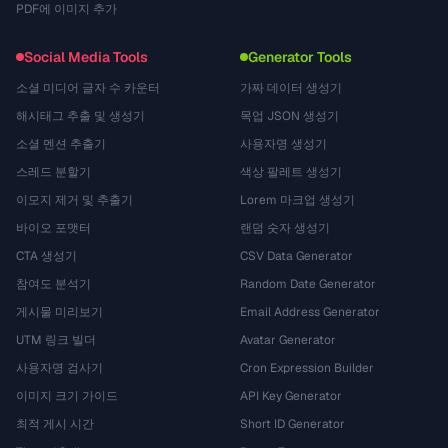
PDF에 이미지 추가
Social Media Tools
Generator Tools
소셜 미디어 글자 수 카운터
가짜 데이터 생성기
해시태그 추출 및 생성기
목업 JSON 생성기
소셜 멘션 추출기
사용자명 생성기
스레드 분할기
색상 팔레트 생성기
이모지 제거 및 추출기
Lorem 마크업 생성기
바이오 포맷터
랜덤 숫자 생성기
CTA 생성기
CSV Data Generator
참여도 분석기
Random Date Generator
게시물 미리보기
Email Address Generator
UTM 링크 빌더
Avatar Generator
사용자명 검사기
Cron Expression Builder
이미지 크기 가이드
API Key Generator
최적 게시 시간
Short ID Generator