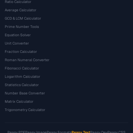
Ratio Calculator
Average Calculator
GCD & LCM Calculator
Prime Number Tools
Equation Solver
Unit Converter
Fraction Calculator
Roman Numeral Converter
Fibonacci Calculator
Logarithm Calculator
Statistics Calculator
Number Base Converter
Matrix Calculator
Trigonometry Calculator
Peasy PDF
Peasy Image
Peasy Formats
Peasy Text
Peasy Dev
Peasy CSS