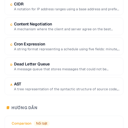
CIDR
C
A notation for IP address ranges using a base address and prefix
length (e.g. 192.168.1.0/24).
Content Negotiation
C
A mechanism where the client and server agree on the best
representation of a resource …
Cron Expression
C
A string format representing a schedule using five fields: minute,
hour, day, month, and day …
Dead Letter Queue
D
A message queue that stores messages that could not be
processed successfully, enabling later inspection …
AST
A
A tree representation of the syntactic structure of source code,
used by compilers and code …
HƯỚNG DẪN
📘
Comparison
Nổi bật