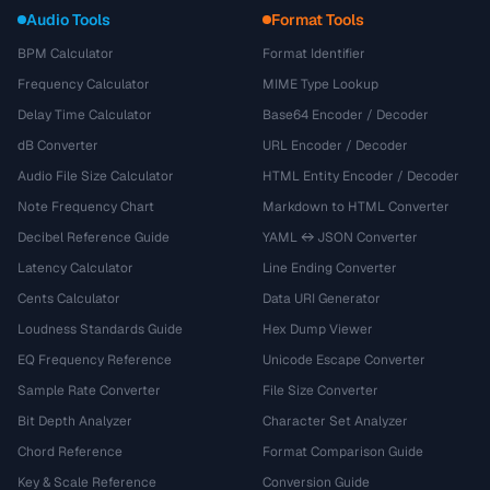
Audio Tools
Format Tools
BPM Calculator
Format Identifier
Frequency Calculator
MIME Type Lookup
Delay Time Calculator
Base64 Encoder / Decoder
dB Converter
URL Encoder / Decoder
Audio File Size Calculator
HTML Entity Encoder / Decoder
Note Frequency Chart
Markdown to HTML Converter
Decibel Reference Guide
YAML ↔ JSON Converter
Latency Calculator
Line Ending Converter
Cents Calculator
Data URI Generator
Loudness Standards Guide
Hex Dump Viewer
EQ Frequency Reference
Unicode Escape Converter
Sample Rate Converter
File Size Converter
Bit Depth Analyzer
Character Set Analyzer
Chord Reference
Format Comparison Guide
Key & Scale Reference
Conversion Guide