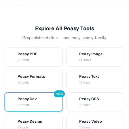
integrations. This comparison helps you choose …
Explore All Peasy Tools
15 specialized sites — one easy-peasy family.
Peasy PDF
Peasy Image
P
I
25 tools
20 tools
Peasy Formats
Peasy Text
D
T
15 tools
15 tools
HERE
Peasy Dev
Peasy CSS
D
C
30 tools
10 tools
Peasy Design
Peasy Video
D
V
10 tools
15 tools