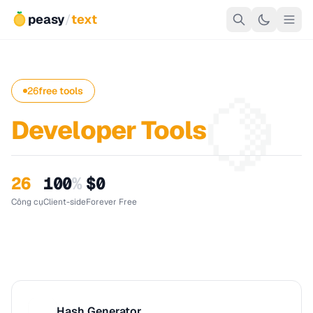
peasy
/
text
🍋
26
free tools
Developer Tools
26
100
%
$0
Công cụ
Client-side
Forever Free
Hash Generator
H