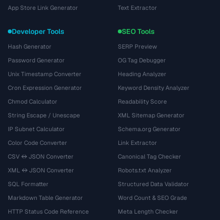
App Store Link Generator
Text Extractor
Developer Tools
SEO Tools
Hash Generator
SERP Preview
Password Generator
OG Tag Debugger
Unix Timestamp Converter
Heading Analyzer
Cron Expression Generator
Keyword Density Analyzer
Chmod Calculator
Readability Score
String Escape / Unescape
XML Sitemap Generator
IP Subnet Calculator
Schema.org Generator
Color Code Converter
Link Extractor
CSV ↔ JSON Converter
Canonical Tag Checker
XML ↔ JSON Converter
Robots.txt Analyzer
SQL Formatter
Structured Data Validator
Markdown Table Generator
Word Count & SEO Grade
HTTP Status Code Reference
Meta Length Checker