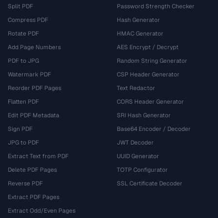
Split PDF
Password Strength Checker
Compress PDF
Hash Generator
Rotate PDF
HMAC Generator
Add Page Numbers
AES Encrypt / Decrypt
PDF to JPG
Random String Generator
Watermark PDF
CSP Header Generator
Reorder PDF Pages
Text Redactor
Flatten PDF
CORS Header Generator
Edit PDF Metadata
SRI Hash Generator
Sign PDF
Base64 Encoder / Decoder
JPG to PDF
JWT Decoder
Extract Text from PDF
UUID Generator
Delete PDF Pages
TOTP Configurator
Reverse PDF
SSL Certificate Decoder
Extract PDF Pages
Extract Odd/Even Pages