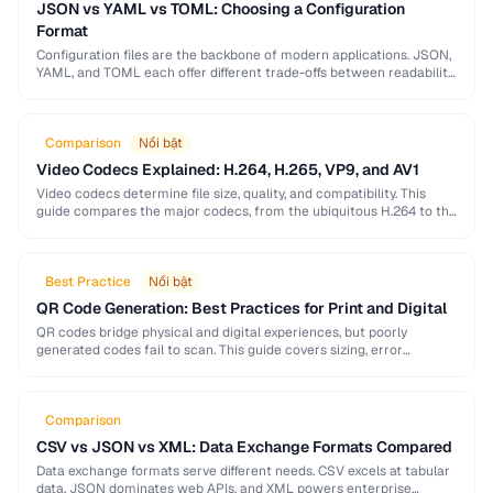
JSON vs YAML vs TOML: Choosing a Configuration
Format
Configuration files are the backbone of modern applications. JSON,
YAML, and TOML each offer different trade-offs between readability,
complexity, and tooling support that affect your …
Comparison
Nổi bật
Video Codecs Explained: H.264, H.265, VP9, and AV1
Video codecs determine file size, quality, and compatibility. This
guide compares the major codecs, from the ubiquitous H.264 to the
next-generation AV1, to help you …
Best Practice
Nổi bật
QR Code Generation: Best Practices for Print and Digital
QR codes bridge physical and digital experiences, but poorly
generated codes fail to scan. This guide covers sizing, error
correction, design customization, and testing best …
Comparison
CSV vs JSON vs XML: Data Exchange Formats Compared
Data exchange formats serve different needs. CSV excels at tabular
data, JSON dominates web APIs, and XML powers enterprise