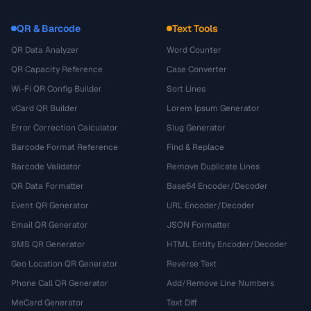
QR & Barcode
Text Tools
QR Data Analyzer
Word Counter
QR Capacity Reference
Case Converter
Wi-Fi QR Config Builder
Sort Lines
vCard QR Builder
Lorem Ipsum Generator
Error Correction Calculator
Slug Generator
Barcode Format Reference
Find & Replace
Barcode Validator
Remove Duplicate Lines
QR Data Formatter
Base64 Encoder/Decoder
Event QR Generator
URL Encoder/Decoder
Email QR Generator
JSON Formatter
SMS QR Generator
HTML Entity Encoder/Decoder
Geo Location QR Generator
Reverse Text
Phone Call QR Generator
Add/Remove Line Numbers
MeCard Generator
Text Diff