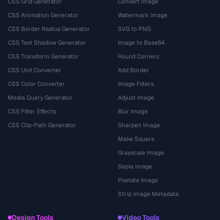
CSS Grid Generator
Convert Image
CSS Animation Generator
Watermark Image
CSS Border Radius Generator
SVG to PNG
CSS Text Shadow Generator
Image to Base64
CSS Transform Generator
Round Corners
CSS Unit Converter
Add Border
CSS Color Converter
Image Filters
Media Query Generator
Adjust Image
CSS Filter Effects
Blur Image
CSS Clip-Path Generator
Sharpen Image
Make Square
Grayscale Image
Sepia Image
Pixelate Image
Strip Image Metadata
Design Tools
Video Tools