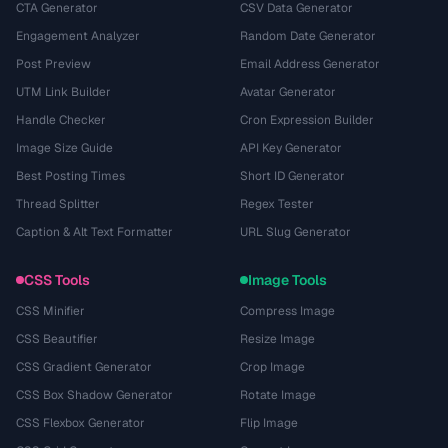
CTA Generator
CSV Data Generator
Engagement Analyzer
Random Date Generator
Post Preview
Email Address Generator
UTM Link Builder
Avatar Generator
Handle Checker
Cron Expression Builder
Image Size Guide
API Key Generator
Best Posting Times
Short ID Generator
Thread Splitter
Regex Tester
Caption & Alt Text Formatter
URL Slug Generator
CSS Tools
Image Tools
CSS Minifier
Compress Image
CSS Beautifier
Resize Image
CSS Gradient Generator
Crop Image
CSS Box Shadow Generator
Rotate Image
CSS Flexbox Generator
Flip Image