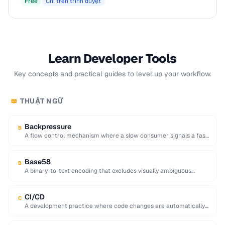
Free
Chỉ trên trình duyệt
Learn Developer Tools
Key concepts and practical guides to level up your workflow.
THUẬT NGỮ
📖
Backpressure
B
A flow control mechanism where a slow consumer signals a fast
producer to reduce its …
Base58
B
A binary-to-text encoding that excludes visually ambiguous
characters (0, O, I, l), used in Bitcoin …
CI/CD
C
A development practice where code changes are automatically
built, tested, and deployed to production.