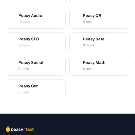
Peasy Audio
Peasy QR
A
Q
10 tools
8 tools
Peasy SEO
Peasy Safe
S
S
12 tools
10 tools
Peasy Social
Peasy Math
S
M
8 tools
6 tools
Peasy Gen
G
6 tools
/
peasy
text