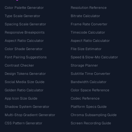
Color Palette Generator
Resolution Reference
Type Scale Generator
Bitrate Calculator
Spacing Scale Generator
Frame Rate Converter
Responsive Breakpoints
Timecode Calculator
Aspect Ratio Calculator
Aspect Ratio Calculator
Color Shade Generator
File Size Estimator
Font Pairing Suggestions
Speed & Slow-Mo Calculator
Contrast Checker
Storage Planner
Design Tokens Generator
Subtitle Time Converter
Social Media Size Guide
Bandwidth Calculator
Golden Ratio Calculator
Color Space Reference
App Icon Size Guide
Codec Reference
Shadow System Generator
Platform Specs Guide
Multi-Stop Gradient Generator
Chroma Subsampling Guide
CSS Pattern Generator
Screen Recording Guide