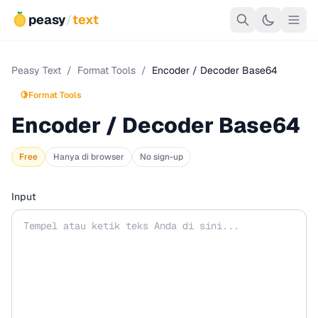
peasy
/
text
Peasy Text
/
Format Tools
/
Encoder / Decoder Base64
🍋
Format Tools
Encoder / Decoder Base64
Free
Hanya di browser
No sign-up
Input