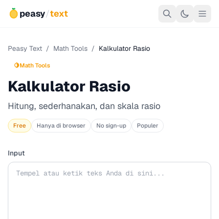
peasy
/
text
Peasy Text
/
Math Tools
/
Kalkulator Rasio
🍋
Math Tools
Kalkulator Rasio
Hitung, sederhanakan, dan skala rasio
Free
Hanya di browser
No sign-up
Populer
Input