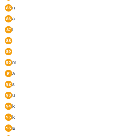
n
85
a
86
l
87
:
88
89
m
90
a
91
s
92
u
93
k
94
k
95
a
96