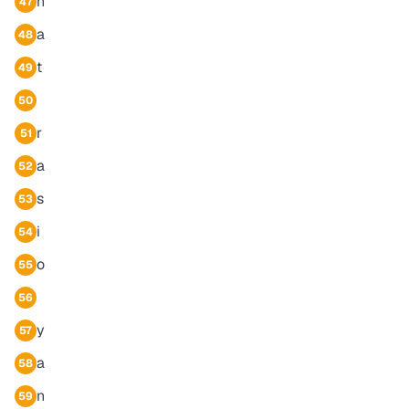
h
47
a
48
t
49
50
r
51
a
52
s
53
i
54
o
55
56
y
57
a
58
n
59