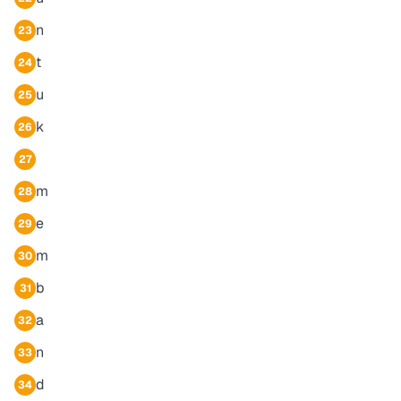
n
23
t
24
u
25
k
26
27
m
28
e
29
m
30
b
31
a
32
n
33
d
34