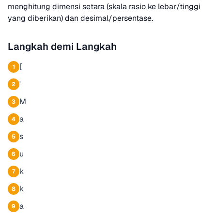
menghitung dimensi setara (skala rasio ke lebar/tinggi
yang diberikan) dan desimal/persentase.
Langkah demi Langkah
[
1
'
2
M
3
a
4
s
5
u
6
k
7
k
8
a
9