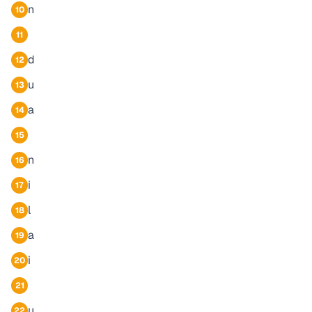
n
10
11
d
12
u
13
a
14
15
n
16
i
17
l
18
a
19
i
20
21
u
22