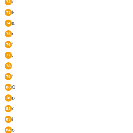
a
72
k
73
a
74
n
75
'
76
,
77
78
'
79
O
80
p
81
s
82
i
83
o
84