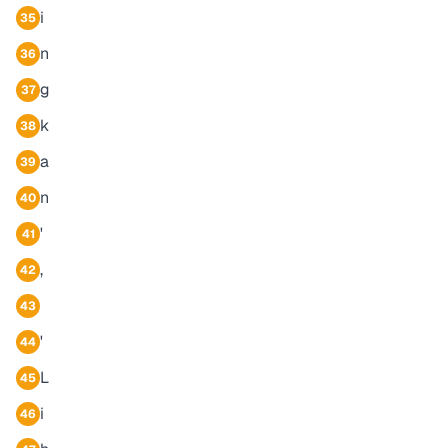
i
35
n
36
g
37
k
38
a
39
n
40
'
41
,
42
43
'
44
L
45
i
46