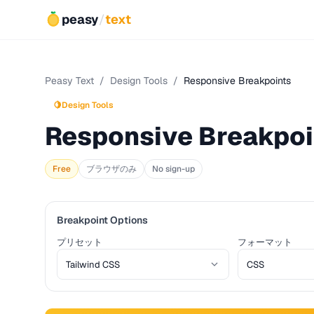
peasy
/
text
Peasy Text
/
Design Tools
/
Responsive Breakpoints
🍋
Design Tools
Responsive Breakpoi
Free
ブラウザのみ
No sign-up
Breakpoint Options
プリセット
フォーマット