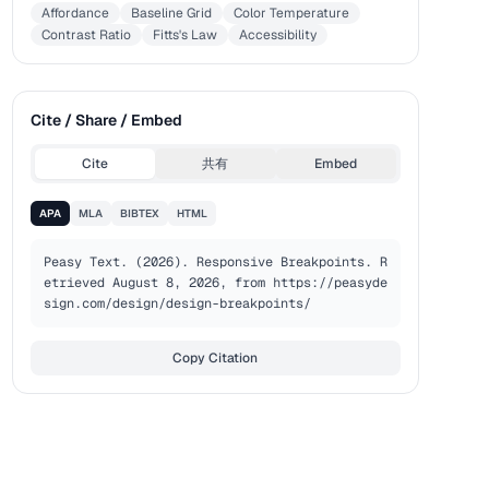
Affordance
Baseline Grid
Color Temperature
Contrast Ratio
Fitts's Law
Accessibility
Cite / Share / Embed
Cite
共有
Embed
APA
MLA
BIBTEX
HTML
Peasy Text. (2026). Responsive Breakpoints. R
etrieved August 8, 2026, from https://peasyde
sign.com/design/design-breakpoints/
Copy Citation