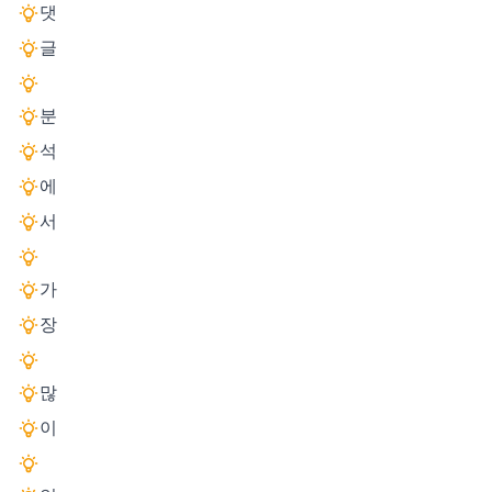
댓
글
분
석
에
서
가
장
많
이