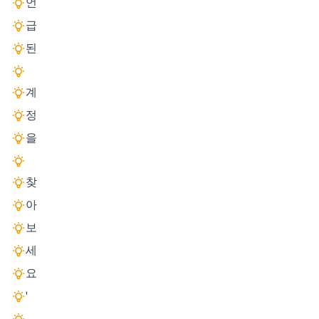
언
급
된
계
정
을
찾
아
보
세
요
'
,