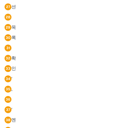
션
27
28
목
29
록
30
31
확
32
인
33
'
34
,
35
36
'
37
멘
38