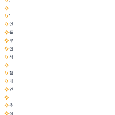
'
인
플
루
언
서
캠
페
인
추
적