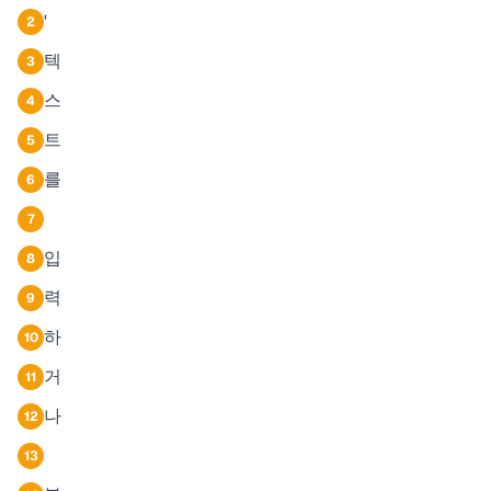
'
2
텍
3
스
4
트
5
를
6
7
입
8
력
9
하
10
거
11
나
12
13