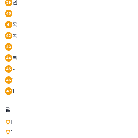
션
39
40
목
41
록
42
43
복
44
사
45
'
46
]
47
팁
[
'