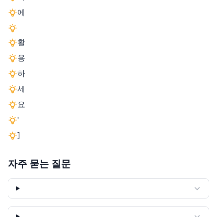
에
활
용
하
세
요
'
]
자주 묻는 질문