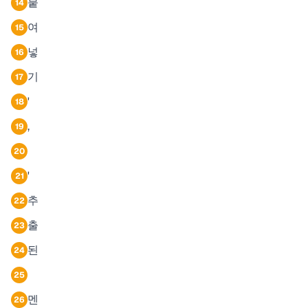
붙
14
여
15
넣
16
기
17
'
18
,
19
20
'
21
추
22
출
23
된
24
25
멘
26