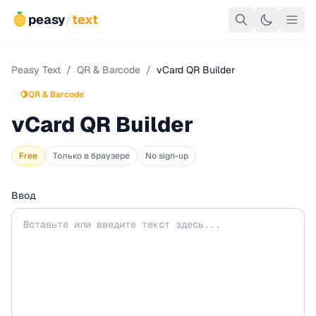
peasy
/
text
Peasy Text
/
QR & Barcode
/
vCard QR Builder
🍋
QR & Barcode
vCard QR Builder
Free
Только в браузере
No sign-up
Ввод