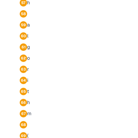
h
57
58
a
59
l
60
g
61
o
62
r
63
i
64
t
65
h
66
m
67
68
(
69