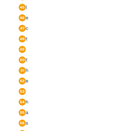
l
45
e
46
c
47
t
48
49
t
50
h
51
e
52
53
h
54
a
55
s
56