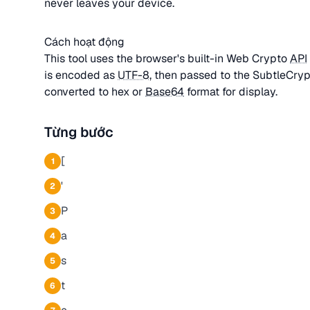
never leaves your device.
Cách hoạt động
This tool uses the browser's built-in Web Crypto
API
is encoded as
UTF-8
, then passed to the SubtleCrypt
converted to hex or
Base64
format for display.
Từng bước
[
1
'
2
P
3
a
4
s
5
t
6