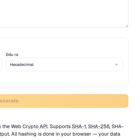
Đầu ra
Generate
ng the Web Crypto
API
. Supports
SHA-1
,
SHA-256
, SHA-
put. All hashing is done in your browser — your data