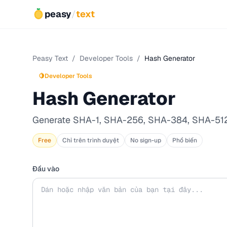
peasy
/
text
Peasy Text
/
Developer Tools
/
Hash Generator
🍋
Developer Tools
Hash Generator
Generate SHA-1, SHA-256, SHA-384, SHA-512
Free
Chỉ trên trình duyệt
No sign-up
Phổ biến
Đầu vào