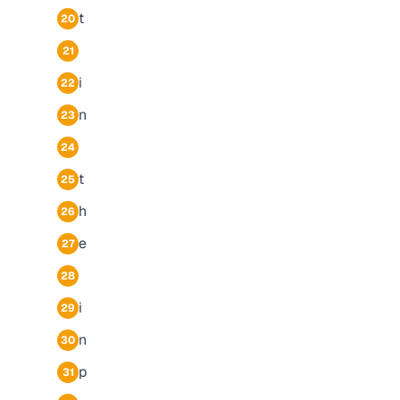
t
20
21
i
22
n
23
24
t
25
h
26
e
27
28
i
29
n
30
p
31