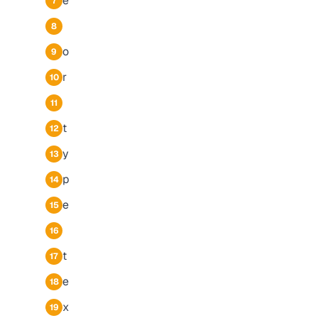
e
7
8
o
9
r
10
11
t
12
y
13
p
14
e
15
16
t
17
e
18
x
19