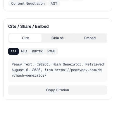
Content Negotiation
AST
Cite / Share / Embed
Cite
Chia sẻ
Embed
APA
MLA
BIBTEX
HTML
Peasy Text. (2026). Hash Generator. Retrieved 
August 6, 2026, from https://peasydev.com/de
v/hash-generator/
Copy Citation