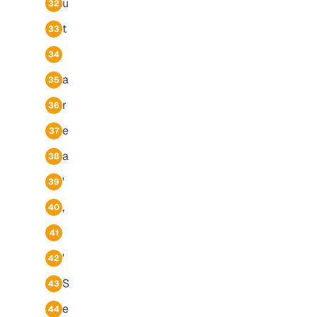
u
32
t
33
34
a
35
r
36
e
37
a
38
'
39
,
40
41
'
42
S
43
e
44