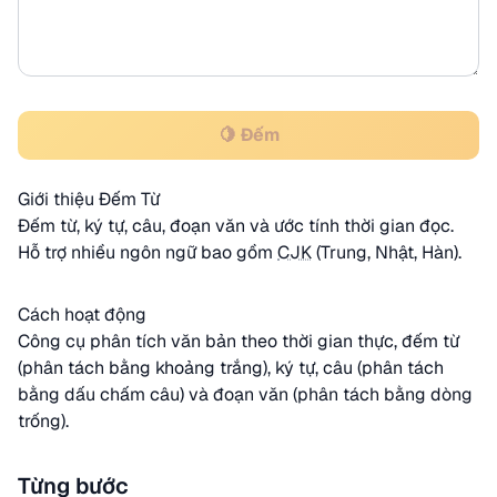
🍋 Đếm
Giới thiệu Đếm Từ
Đếm từ, ký tự, câu, đoạn văn và ước tính thời gian đọc.
Hỗ trợ nhiều ngôn ngữ bao gồm
CJK
(Trung, Nhật, Hàn).
Cách hoạt động
Công cụ phân tích văn bản theo thời gian thực, đếm từ
(phân tách bằng khoảng trắng), ký tự, câu (phân tách
bằng dấu chấm câu) và đoạn văn (phân tách bằng dòng
trống).
Từng bước