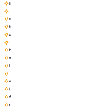
h
c
h
o
b
à
i
v
i
ế
t