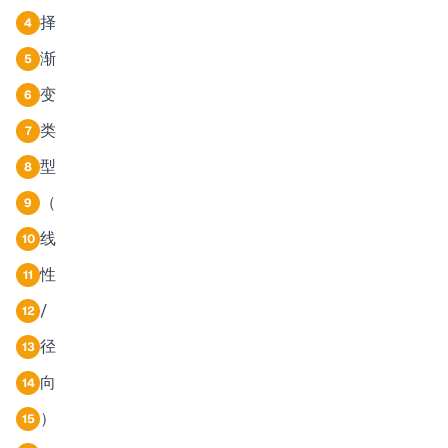
择
4
渐
5
变
6
类
7
型
8
（
9
线
10
性
11
/
12
径
13
向
14
）
15