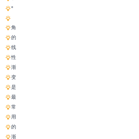
°
角
的
线
性
渐
变
是
最
常
用
的
渐