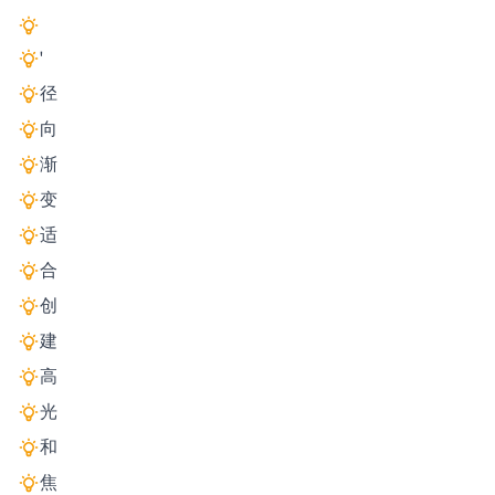
'
径
向
渐
变
适
合
创
建
高
光
和
焦