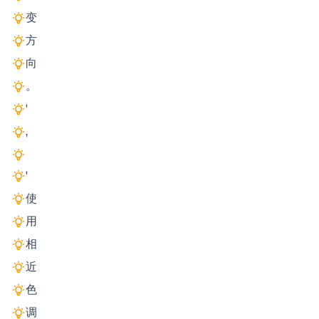
变
方
向
。
'
,
'
使
用
相
近
色
调