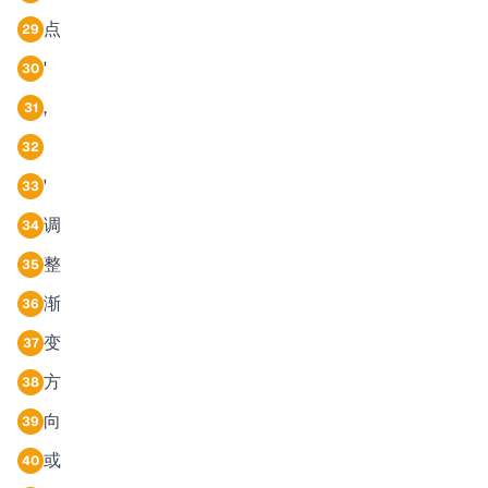
点
29
'
30
,
31
32
'
33
调
34
整
35
渐
36
变
37
方
38
向
39
或
40