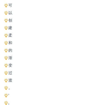
可
以
创
建
柔
和
的
渐
变
过
渡
。
'
,