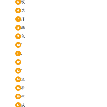
或
5
选
6
择
7
基
8
色
9
'
10
,
11
12
'
13
查
14
看
15
生
16
成
17