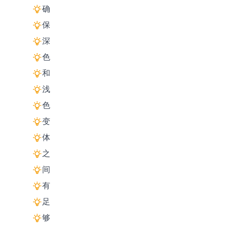
确
保
深
色
和
浅
色
变
体
之
间
有
足
够