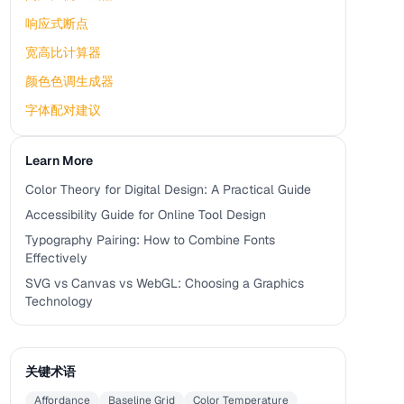
响应式断点
宽高比计算器
颜色色调生成器
字体配对建议
Learn More
Color Theory for Digital Design: A Practical Guide
Accessibility Guide for Online Tool Design
Typography Pairing: How to Combine Fonts
Effectively
SVG vs Canvas vs WebGL: Choosing a Graphics
Technology
关键术语
Affordance
Baseline Grid
Color Temperature