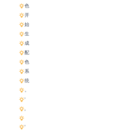
色
开
始
生
成
配
色
系
统
。
'
,
'