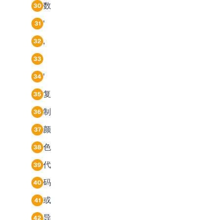
数
30
'
31
,
32
33
'
34
复
35
制
36
颜
37
色
38
代
39
码
40
或
41
导
42