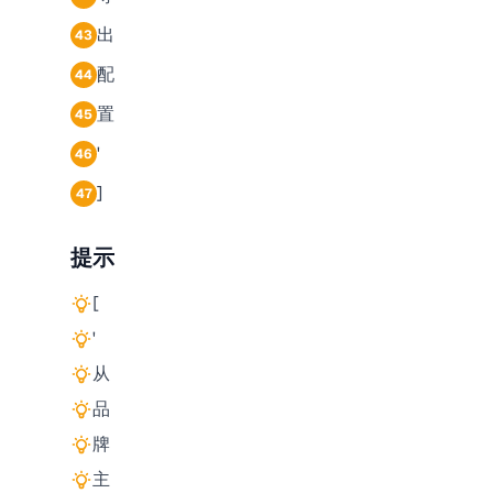
出
43
配
44
置
45
'
46
]
47
提示
[
'
从
品
牌
主