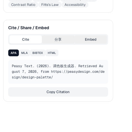
Contrast Ratio
Fitts's Law
Accessibility
Cite / Share / Embed
Cite
分享
Embed
APA
MLA
BIBTEX
HTML
Peasy Text. (2026). 调色板生成器. Retrieved Au
gust 7, 2026, from https://peasydesign.com/de
sign/design-palette/
Copy Citation