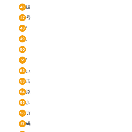
编
46
号
47
'
48
,
49
50
'
51
点
52
击
53
添
54
加
55
页
56
码
57