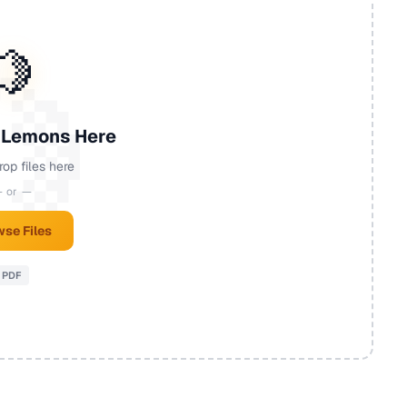
🍋
 Lemons Here
rop files here
 or —
se Files
PDF