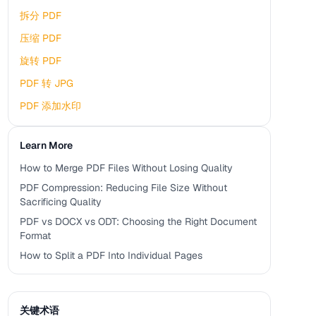
拆分 PDF
压缩 PDF
旋转 PDF
PDF 转 JPG
PDF 添加水印
Learn More
How to Merge PDF Files Without Losing Quality
PDF Compression: Reducing File Size Without
Sacrificing Quality
PDF vs DOCX vs ODT: Choosing the Right Document
Format
How to Split a PDF Into Individual Pages
关键术语