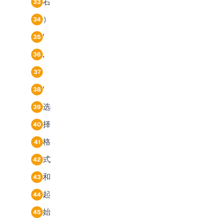
右
33
）
34
'
35
,
36
37
'
38
选
39
择
40
格
41
式
42
和
43
起
44
始
45