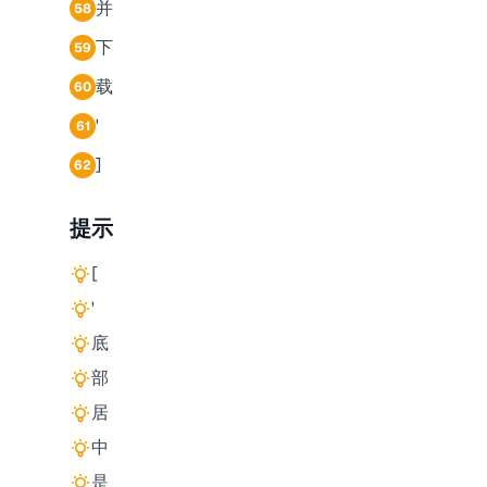
并
58
下
59
载
60
'
61
]
62
提示
[
'
底
部
居
中
是