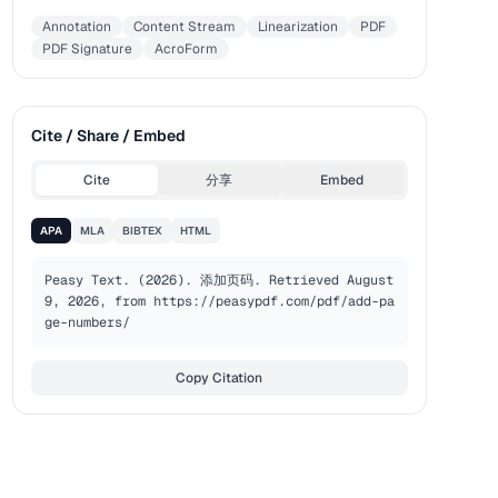
Annotation
Content Stream
Linearization
PDF
PDF Signature
AcroForm
Cite / Share / Embed
Cite
分享
Embed
APA
MLA
BIBTEX
HTML
Peasy Text. (2026). 添加页码. Retrieved August 
9, 2026, from https://peasypdf.com/pdf/add-pa
ge-numbers/
Copy Citation