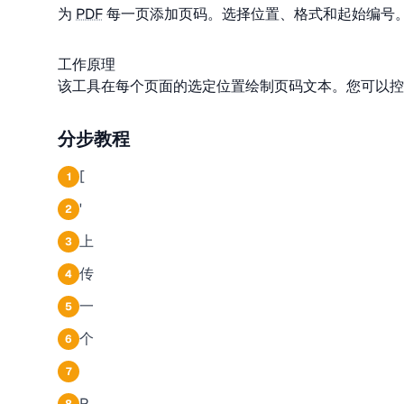
为
PDF
每一页添加页码。选择位置、格式和起始编号
工作原理
该工具在每个页面的选定位置绘制页码文本。您可以控
分步教程
[
1
'
2
上
3
传
4
一
5
个
6
7
P