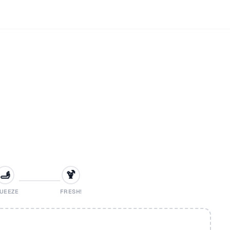
🫸
🍹
UEEZE
FRESH!