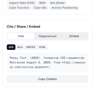
Aspect Ratio (CSS)
BEM
Box Model
Color Function
Color Mix
Anchor Positioning
Cite / Share / Embed
Cite
Поделиться
Embed
APA
MLA
BIBTEX
HTML
Peasy Text. (2026). Генератор CSS-градиентов. 
Retrieved August 6, 2026, from https://peasyc
ss.com/css/css-gradient/
Copy Citation