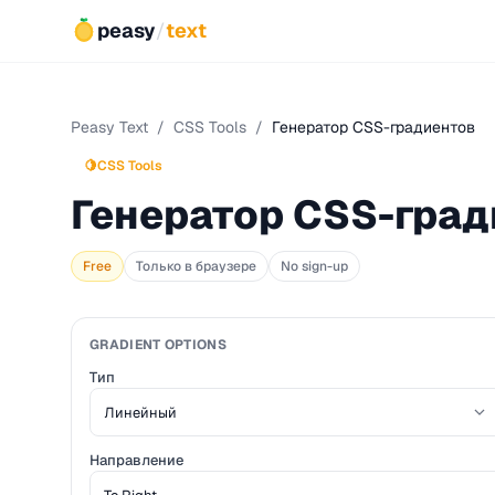
peasy
/
text
Peasy Text
/
CSS Tools
/
Генератор CSS-градиентов
🍋
CSS Tools
Генератор CSS-град
Free
Только в браузере
No sign-up
GRADIENT OPTIONS
Тип
Направление