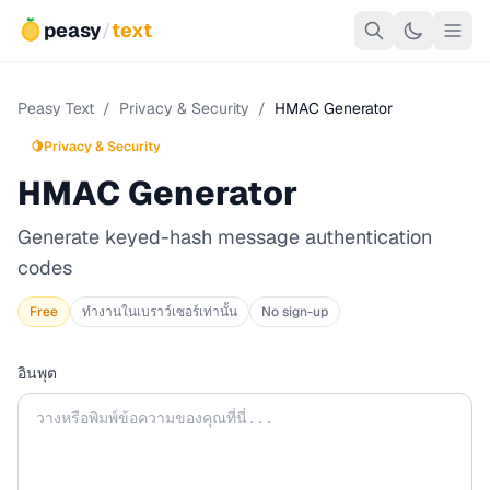
peasy
/
text
Peasy Text
/
Privacy & Security
/
HMAC Generator
🍋
Privacy & Security
HMAC Generator
Generate keyed-hash message authentication
codes
Free
ทำงานในเบราว์เซอร์เท่านั้น
No sign-up
อินพุต