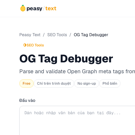
peasy
/
text
Peasy Text
/
SEO Tools
/
OG Tag Debugger
🍋
SEO Tools
OG Tag Debugger
Parse and validate Open Graph meta tags fr
Free
Chỉ trên trình duyệt
No sign-up
Phổ biến
Đầu vào