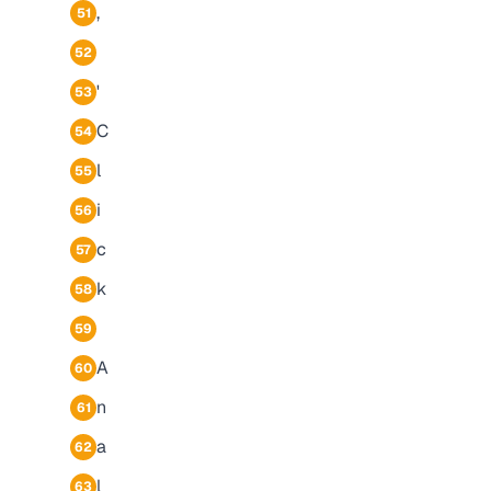
,
51
52
'
53
C
54
l
55
i
56
c
57
k
58
59
A
60
n
61
a
62
l
63