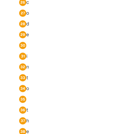
c
26
o
27
d
28
e
29
30
i
31
n
32
t
33
o
34
35
t
36
h
37
e
38