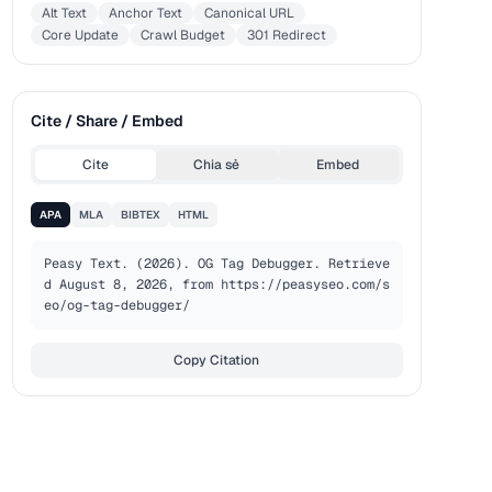
Alt Text
Anchor Text
Canonical URL
Core Update
Crawl Budget
301 Redirect
Cite / Share / Embed
Cite
Chia sẻ
Embed
APA
MLA
BIBTEX
HTML
Peasy Text. (2026). OG Tag Debugger. Retrieve
d August 8, 2026, from https://peasyseo.com/s
eo/og-tag-debugger/
Copy Citation