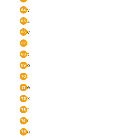
y
64
z
65
e
66
67
t
68
o
69
70
e
71
x
72
t
73
r
74
a
75