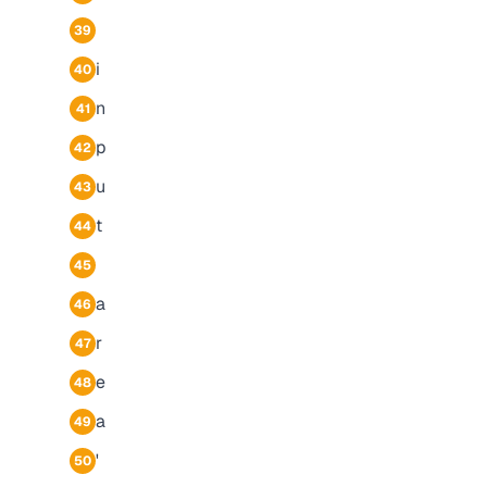
39
i
40
n
41
p
42
u
43
t
44
45
a
46
r
47
e
48
a
49
'
50