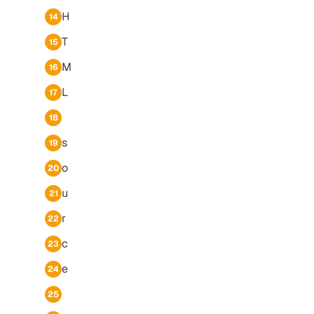
H
14
T
15
M
16
L
17
18
s
19
o
20
u
21
r
22
c
23
e
24
25