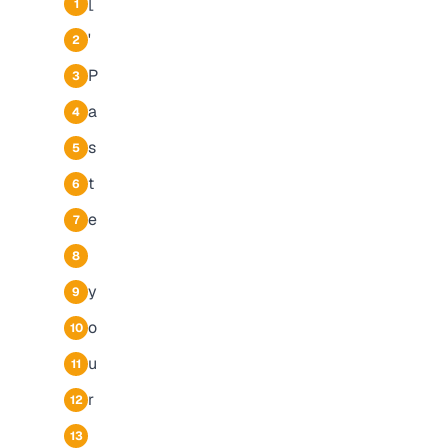
[
1
'
2
P
3
a
4
s
5
t
6
e
7
8
y
9
o
10
u
11
r
12
13