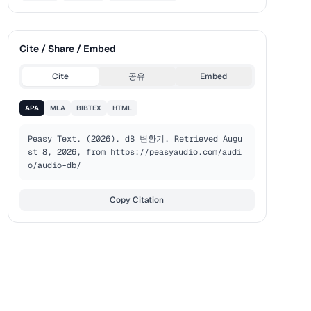
Cite / Share / Embed
Cite
공유
Embed
APA
MLA
BIBTEX
HTML
Peasy Text. (2026). dB 변환기. Retrieved Augu
st 8, 2026, from https://peasyaudio.com/audi
o/audio-db/
Copy Citation