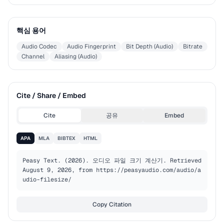
핵심 용어
Audio Codec
Audio Fingerprint
Bit Depth (Audio)
Bitrate
Channel
Aliasing (Audio)
Cite / Share / Embed
Cite
공유
Embed
APA
MLA
BIBTEX
HTML
Peasy Text. (2026). 오디오 파일 크기 계산기. Retrieved 
August 9, 2026, from https://peasyaudio.com/audio/a
udio-filesize/
Copy Citation