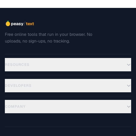
/
peasy
text
Free online tools that run in your browser. No
uploads, no sign-ups, no tracking.
RESOURCES
DEVELOPERS
COMPANY