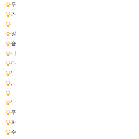
우
가
많
습
니
다
'
,
'
주
파
수