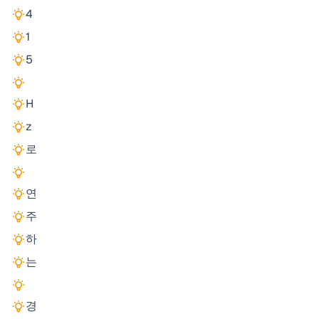
4
1
5
H
z
로
연
주
하
는
경