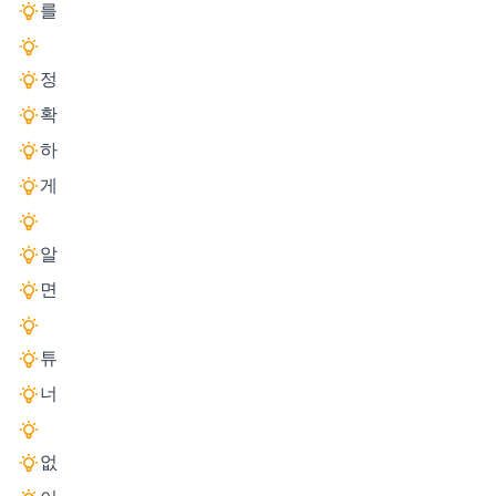
를
정
확
하
게
알
면
튜
너
없