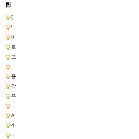
팁
[
'
바
로
크
음
악
은
A
4
=