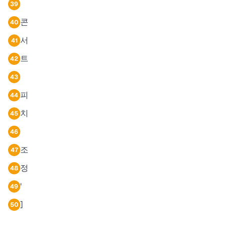
39
콘
40
서
41
트
42
43
피
44
치
45
46
조
47
정
48
'
49
]
50