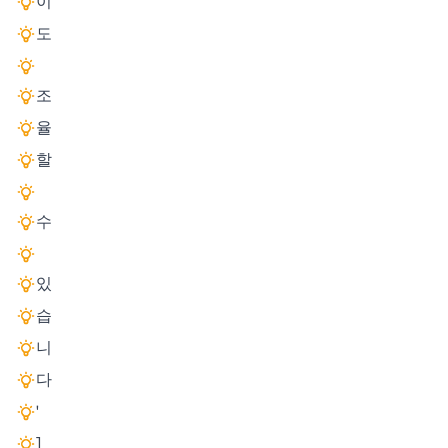
이
도
조
율
할
수
있
습
니
다
'
]