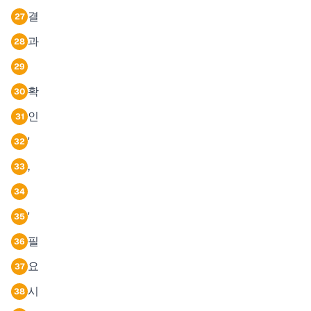
결
27
과
28
29
확
30
인
31
'
32
,
33
34
'
35
필
36
요
37
시
38