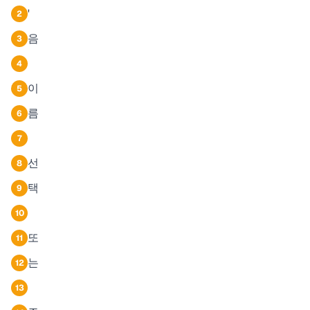
'
2
음
3
4
이
5
름
6
7
선
8
택
9
10
또
11
는
12
13